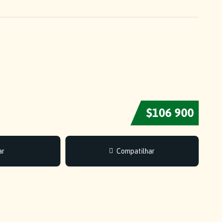
$106 900
ar
Compatilhar
Facebook
LinkedIn
WhatsApp
Share